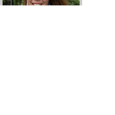
Keely_SpecAss_SAS-9.jpg