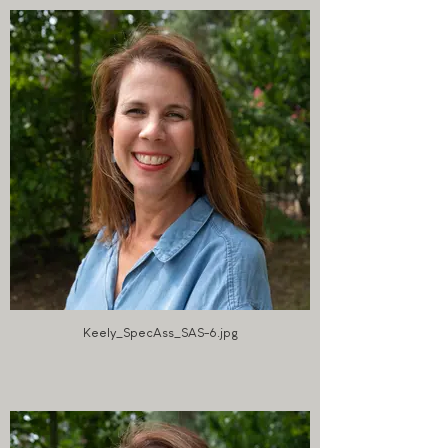
Keely_SpecAss_SAS-6.jpg