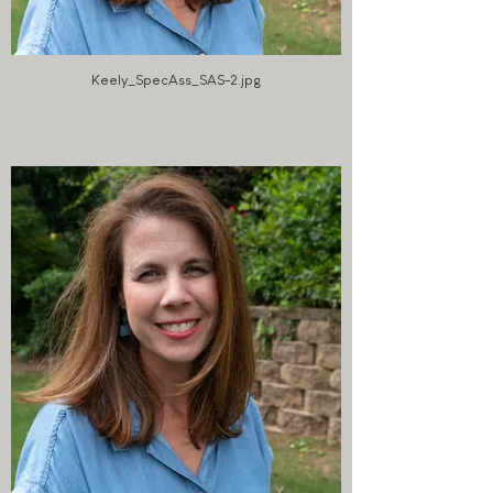
Keely_SpecAss_SAS-2.jpg